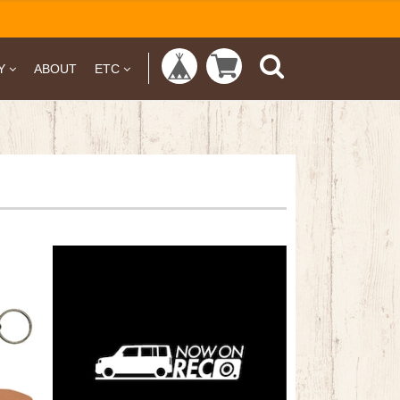
Y
ABOUT
ETC